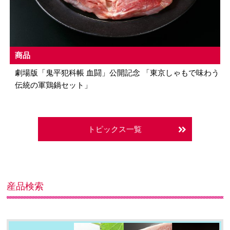
商品
劇場版「鬼平犯科帳 血闘」公開記念 「東京しゃもで味わう
伝統の軍鶏鍋セット」
トピックス一覧
産品検索