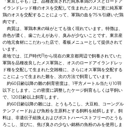
「東京しゃも」は、品種改良された純系軍鶏のメスとロードア
イランドレッド種のオスを交配して生まれたメスに更に純系軍
鶏のオスを交配することによって、軍鶏の血を75％引継いだ鶏
肉です。
肉質は、軍鶏本来の味がとても強く現れています。特徴は、
赤色が濃く、歯ごたえがあり、臭みが少ないことです。東京産
の地元食材にこだわった店で、看板メニューとして提供されて
います。
(1)
産地では、江戸時代
から現在の東京都周辺で飼養されていた
軍鶏を品種改良したメス軍鶏と、オスのロードアイランドレッ
ド種を交配して生まれた交雑種に、さらにオス軍鶏を交配する
ことによって生まれた雛を、次の方法で飼育しています。
約60日齢以降の雛の飼育密度は、1平方メートル当たり10羽
以下とします。この密度に調整したケージ飼育もしくは平飼い
で、120日齢以上飼育します。
約60日齢以降の雛には、とうもろこし、大豆粕、コーングル
テンフィードおよび魚粉を主原料とする飼料を給餌します。飼
料は、非遺伝子組換えおよびポストハーベストフリーのとうも
ろこし、並びに、焦げ臭さの少ない銘柄の魚粉のみを使用しま