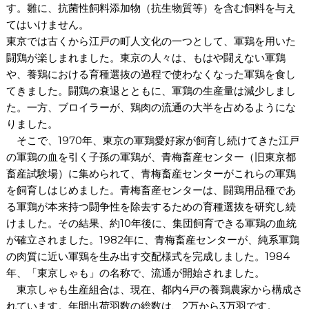
す。雛に、抗菌性飼料添加物（抗生物質等）を含む飼料を与え
てはいけません。
東京では古くから江戸の町人文化の一つとして、軍鶏を用いた
闘鶏が楽しまれました。東京の人々は、もはや闘えない軍鶏
や、養鶏における育種選抜の過程で使わなくなった軍鶏を食し
てきました。闘鶏の衰退とともに、軍鶏の生産量は減少しまし
た。一方、ブロイラーが、鶏肉の流通の大半を占めるようにな
りました。
そこで、1970年、東京の軍鶏愛好家が飼育し続けてきた江戸
の軍鶏の血を引く子孫の軍鶏が、青梅畜産センター（旧東京都
畜産試験場）に集められて、青梅畜産センターがこれらの軍鶏
を飼育しはじめました。青梅畜産センターは、闘鶏用品種であ
る軍鶏が本来持つ闘争性を除去するための育種選抜を研究し続
けました。その結果、約10年後に、集団飼育できる軍鶏の血統
が確立されました。1982年に、青梅畜産センターが、純系軍鶏
の肉質に近い軍鶏を生み出す交配様式を完成しました。1984
年、「東京しゃも」の名称で、流通が開始されました。
東京しゃも生産組合は、現在、都内4戸の養鶏農家から構成さ
れています。年間出荷羽数の総数は、2万から3万羽です。