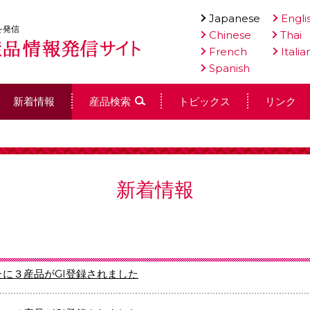
Japanese
Engli
を発信
Chinese
Thai
French
Italia
Spanish
新着情報
産品検索
トピックス
リンク
新着情報
たに３産品がGI登録されました