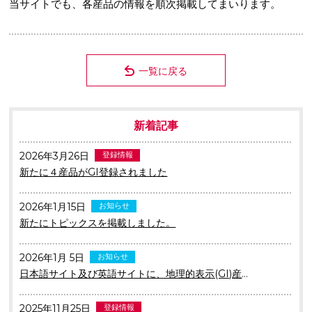
当サイトでも、各産品の情報を順次掲載してまいります。
一覧に戻る
新着記事
2026年3月26日
登録情報
新たに４産品がGI登録されました
2026年1月15日
お知らせ
新たにトピックスを掲載しました。
2026年1月 5日
お知らせ
日本語サイト及び英語サイトに、地理的表示(GI)産品情報（13産品）を追加・公開しました。
2025年11月25日
登録情報