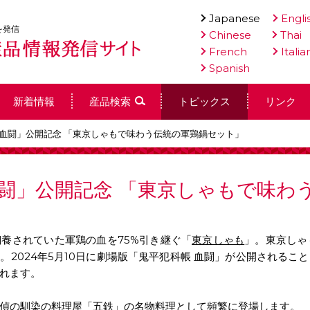
Japanese
Engli
を発信
Chinese
Thai
French
Italia
Spanish
新着情報
産品検索
トピックス
リンク
 血闘」公開記念 「東京しゃもで味わう伝統の軍鶏鍋セット」
血闘」公開記念 「東京しゃもで味わ
養されていた軍鶏の血を75%引き継ぐ「
東京しゃも
」。東京しゃ
）。
2024年5月10日に劇場版「鬼平犯科帳 血闘」が公開される
れます。
偵の馴染の料理屋「五鉄」の名物料理として頻繁に登場します。