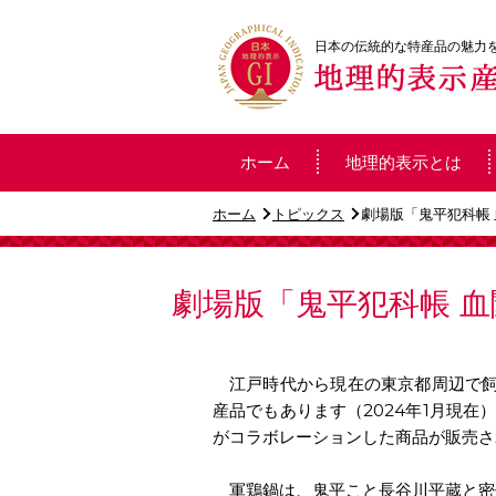
日本の伝統的な特産品の魅力
ホーム
地理的表示とは
ホーム
トピックス
劇場版「鬼平犯科帳
劇場版「鬼平犯科帳 
江戸時代から現在の東京都周辺で飼
産品でもあります（2024年1月現在
がコラボレーションした商品が販売さ
軍鶏鍋は、鬼平こと長谷川平蔵と密