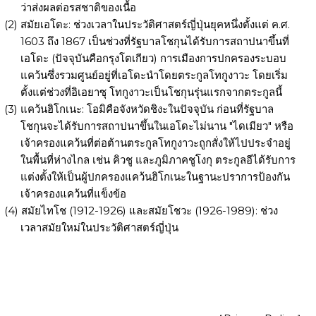
ว่าส่งผลต่อรสชาติของเนื้อ
สมัยเอโดะ: ช่วงเวลาในประวัติศาสตร์ญี่ปุ่นยุคหนึ่งตั้งแต่ ค.ศ.
1603 ถึง 1867 เป็นช่วงที่รัฐบาลโชกุนได้รับการสถาปนาขึ้นที่
เอโดะ (ปัจจุบันคือกรุงโตเกียว) การเมืองการปกครองระบอบ
แคว้นซึ่งรวมศูนย์อยู่ที่เอโดะนำโดยตระกูลโทกูงาวะ โดยเริ่ม
ตั้งแต่ช่วงที่อิเอยาซุ โทกูงาวะเป็นโชกุนรุ่นแรกจากตระกูลนี้
แคว้นฮิโกเนะ: โอมิคือจังหวัดชิงะในปัจจุบัน ก่อนที่รัฐบาล
โชกุนจะได้รับการสถาปนาขึ้นในเอโดะไม่นาน "ไดเมียว" หรือ
เจ้าครองแคว้นที่ต่อต้านตระกูลโทกูงาวะถูกสั่งให้ไปประจำอยู่
ในพื้นที่ห่างไกล เช่น คิวชู และภูมิภาคชูโงกุ ตระกูลอีได้รับการ
แต่งตั้งให้เป็นผู้ปกครองแคว้นฮิโกเนะในฐานะปราการป้องกัน
เจ้าครองแคว้นที่แข็งข้อ
สมัยไทโช (1912-1926) และสมัยโชวะ (1926-1989): ช่วง
เวลาสมัยใหม่ในประวัติศาสตร์ญี่ปุ่น