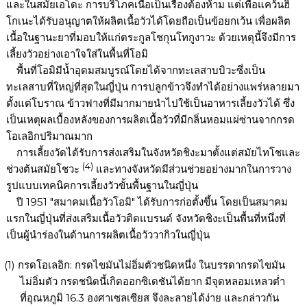
และในสมัยเอโดะ การบริโภคเนื้อเป็นเรื่องต้องห้าม แต่เพื่อแคว้นฮิ
โกเนะได้รับอนุญาตให้ผลิตเนื้อวัวได้โดยถือเป็นข้อยกเว้น เพื่อผลิต
เนื้อในฐานะยาที่มอบให้แก่ตระกูลโชกุนโทกูงาวะ ด้วยเหตุนี้จึงมีการ
เลี้ยงวัวอย่างเอาใจใส่ในพื้นที่โอมิ
พื้นที่โอมิมีน้ำอุดมสมบูรณ์โดยได้จากทะเลสาบบิวะซึ่งเป็น
ทะเลสาบที่ใหญ่ที่สุดในญี่ปุ่น การปลูกข้าวจึงทำได้อย่างแพร่หลายมา
ตั้งแต่โบราณ ข้าวฟางที่มีมากมายนำไปใช้เป็นอาหารเลี้ยงวัวได้ ซึ่ง
เป็นเหตุผลเบื้องหลังของการผลิตเนื้อวัวที่มีกลิ่นหอมแผ่ซ่านจากกรด
โอเลอิกปริมาณมาก
การเลี้ยงวัดได้รับการส่งเสริมในจังหวัดชิงะมาตั้งแต่สมัยไทโชและ
(4)
ช่วงต้นสมัยโชวะ
และทางจังหวัดมีส่วนช่วยอย่างมากในการวาง
รูปแบบเทคนิคการเลี้ยงวัวขั้นพื้นฐานในญี่ปุ่น
ปี 1951 "สมาคมเนื้อวัวโอมิ" ได้รับการก่อตั้งขึ้น โดยเป็นสมาคม
แรกในญี่ปุ่นที่ส่งเสริมเนื้อวัวติดแบรนด์ จังหวัดชิงะเป็นพื้นที่หนึ่งที่
เป็นผู้นำร่องในด้านการผลิตเนื้อวัววากิวในญี่ปุ่น
กรดโอเลอิก: กรดไขมันไม่อิ่มตัวชนิดหนึ่ง ในบรรดากรดไขมัน
ไม่อิ่มตัว กรดชนิดนี้เกิดออกซิเดชันได้ยาก มีจุดหลอมเหลวต่ำ
ที่อุณหภูมิ 16.3 องศาเซลเซียส จึงละลายได้ง่าย และกล่าวกัน