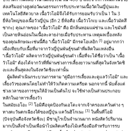
ส่งเสริมอย่างสูงต่อวัฒนธรรมการรับประทานเนื้อวัดในญี่ปุ่นและ
เทคโนโลยีสัตวบาล เนื้อวัวโอมิจึงได้รับการยอมรับว่าเป็น 1 ใน 3
ยี่ห้อใหญ่ของเนื้อวัวญี่ปุ่น (อีก 2 ยี่ห้อคือ เนื้อวัวโกเบ และเนื้อวัวมัตสึ
ซากะ) คุณภาพของ "เนื้อวัวโอมิ" คือ มีกลิ่นหอมแผ่ซ่าน และไขมันที่
เป็นลายหินอ่อนในเนื้อละลายง่ายเมื่อรับประทาน เหตุผลเบื้องหลัง
(1)
ของคุณลักษณะเช่นนี้คือ "เนื้อวัวโอมิ" มีกรดโอเลอิก
อยู่มากกว่า
เมื่อเทียบกับเนื้อที่มาจากวัวญี่ปุ่นพันธุ์ขนดำที่ผลิตในแหล่งอื่น
"เนื้อวัวโอมิ" ผลิตจากวัวญี่ปุ่นพันธุ์ขนดำ เนื้อที่จะได้ชื่อว่าเป็น "เนื้อ
วัวโอมิ" ต้องได้จากวัวที่ที่ผ่านช่วงการเลี้ยงยาวนานที่สุดในจังหวัดชิ
งะและสิ้นสุดลงในจังหวัดชิงะเท่านั้น
ผู้ผลิตดำเนินกระบวนการตาม "คู่มือการเลี้ยงและดูแลวัวโอมิ" และ
เลี้ยงวัวของตนโดยไม่ทำให้วัวเกิดความเครียด นอกจากนี้ นับตั้งแต่
ช่วงเวลาของการขุนให้อ้วนเป็นต้นไป จะใช้ฟางเป็นส่วนประกอบ
หลักในอาหารเลี้ยงวัว
(2)
ในสมัยเอโอะ
โอมิคือจุดป้องกันเอโดะจากเจ้าครองแคว้นต่าง ๆ
(3)
ทางตะวันตกเฉียงใต้ของญี่ปุ่น แคว้นฮิโกเนะ
ในพื้นที่โอมิ
(ปัจจุบันคือจังหวัดชิงะ) มีซามูไรเป็นจำนวนมาก หนังสัตว์ปริมาณ
มากเป็นสิ่งจำเป็นเพื่อนำไปผลิตเครื่องไม้เครื่องมือสำหรับการรบ