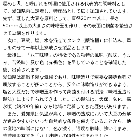
(1)
屋めし
」と呼ばれる料理に使用される代表的な調味料とし
て、愛知県内に定着し、特産品として広く認知されています。
先ず、蒸した大豆を原料として、直径20mm以上、長さ
50mm以上の大きさの味噌玉を作り、その表面に麹菌を繁殖さ
せて豆麹を作ります。
次に、豆麹、塩、水を混ぜてタンク（醸造桶）に仕込み、重
しをのせて一年以上熟成させ製品とします。
最後に、「八丁味噌」の特徴である独特の風味（酸味、うま
み、苦渋味）及び色（赤褐色）を呈していることを確認した
後、出荷されます。
愛知県は高温多湿な気候であり、味噌造りで重要な製麹過程で
腐敗することが多いことから、安全に味噌造りができるよう、
塩と大豆だけで味噌玉を作って麹菌を付ける製法（味噌玉造り
製法）により作られてきました。この製法は、天保、弘化、嘉
永頃（約200年前）から地域に定着してきた歴史があります。
また、愛知県は気温が高く、味噌の熟成において大豆の分解
が進みやすいといった自然的な条件を備えていることから、他
の産地の味噌にはない、色が濃く、適度な酸味、強いうまみ、
苦渋味を有する「八丁味噌」の特性が生まれました。