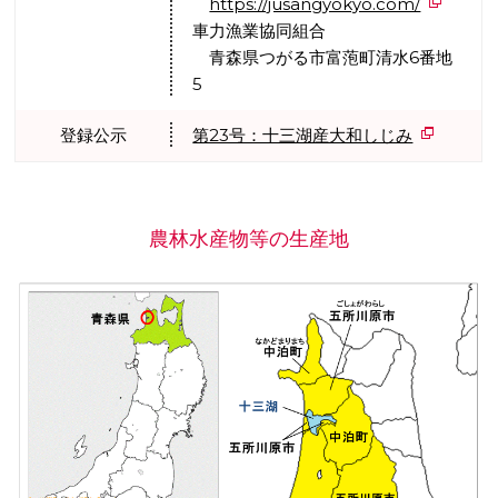
https://jusangyokyo.com/
車力漁業協同組合
青森県つがる市富萢町清水6番地
5
登録公示
第23号：十三湖産大和しじみ
農林水産物等の生産地