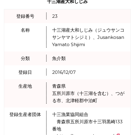
十三湖産大和しじみ
登録番号
23
名称
十三湖産大和しじみ（ジュウサンコ
サンヤマトシジミ）、Jusankosan
Yamato Shijimi
分類
魚介類
登録日
2016/12/07
生産地
青森県
五所川原市（十三湖を含む）、つが
る市、北津軽郡中泊町
登録生産者団体
十三漁業協同組合
青森県五所川原市十三羽黒崎133
番地