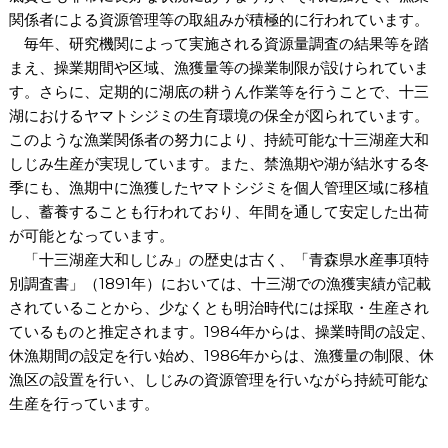
関係者による資源管理等の取組みが積極的に行われています。
毎年、研究機関によって実施される資源量調査の結果等を踏
まえ、操業期間や区域、漁獲量等の操業制限が設けられていま
す。さらに、定期的に湖底の耕うん作業等を行うことで、十三
湖におけるヤマトシジミの生育環境の保全が図られています。
このような漁業関係者の努力により、持続可能な十三湖産大和
しじみ生産が実現しています。また、禁漁期や湖が結氷する冬
季にも、漁期中に漁獲したヤマトシジミを個人管理区域に移植
し、蓄養することも行われており、年間を通して安定した出荷
が可能となっています。
「十三湖産大和しじみ」の歴史は古く、「青森県水産事項特
別調査書」（1891年）においては、十三湖での漁獲実績が記載
されていることから、少なくとも明治時代には採取・生産され
ているものと推定されます。1984年からは、操業時間の設定、
休漁期間の設定を行い始め、1986年からは、漁獲量の制限、休
漁区の設置を行い、しじみの資源管理を行いながら持続可能な
生産を行っています。