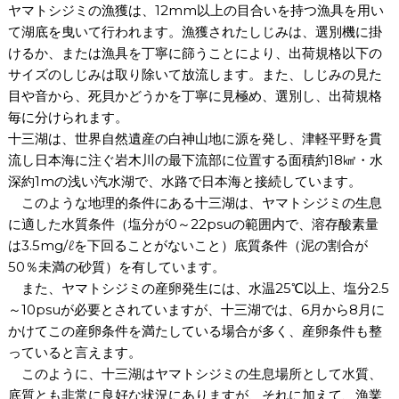
ヤマトシジミの漁獲は、12mm以上の目合いを持つ漁具を用い
て湖底を曳いて行われます。漁獲されたしじみは、選別機に掛
けるか、または漁具を丁寧に篩うことにより、出荷規格以下の
サイズのしじみは取り除いて放流します。また、しじみの見た
目や音から、死貝かどうかを丁寧に見極め、選別し、出荷規格
毎に分けられます。
十三湖は、世界自然遺産の白神山地に源を発し、津軽平野を貫
流し日本海に注ぐ岩木川の最下流部に位置する面積約18㎢・水
深約1mの浅い汽水湖で、水路で日本海と接続しています。
このような地理的条件にある十三湖は、ヤマトシジミの生息
に適した水質条件（塩分が0～22psuの範囲内で、溶存酸素量
は3.5mg/ℓを下回ることがないこと）底質条件（泥の割合が
50％未満の砂質）を有しています。
また、ヤマトシジミの産卵発生には、水温25℃以上、塩分2.5
～10psuが必要とされていますが、十三湖では、6月から8月に
かけてこの産卵条件を満たしている場合が多く、産卵条件も整
っていると言えます。
このように、十三湖はヤマトシジミの生息場所として水質、
底質とも非常に良好な状況にありますが、それに加えて、漁業