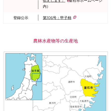
伝えします」
（釜石市ホームページ
内）
登録公示
第106号：甲子柿
農林水産物等の生産地