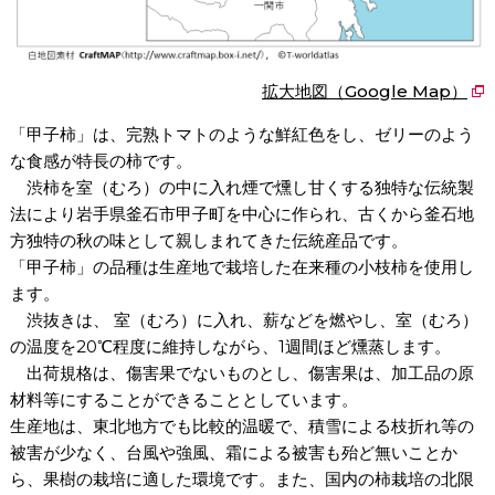
拡大地図（Google Map）
「甲子柿」は、完熟トマトのような鮮紅色をし、ゼリーのよう
な食感が特長の柿です。
渋柿を室（むろ）の中に入れ煙で燻し甘くする独特な伝統製
法により岩手県釜石市甲子町を中心に作られ、古くから釜石地
方独特の秋の味として親しまれてきた伝統産品です。
「甲子柿」の品種は生産地で栽培した在来種の小枝柿を使用し
ます。
渋抜きは、 室（むろ）に入れ、薪などを燃やし、室（むろ）
の温度を20℃程度に維持しながら、1週間ほど燻蒸します。
出荷規格は、傷害果でないものとし、傷害果は、加工品の原
材料等にすることができることとしています。
生産地は、東北地方でも比較的温暖で、積雪による枝折れ等の
被害が少なく、台風や強風、霜による被害も殆ど無いことか
ら、果樹の栽培に適した環境です。また、国内の柿栽培の北限