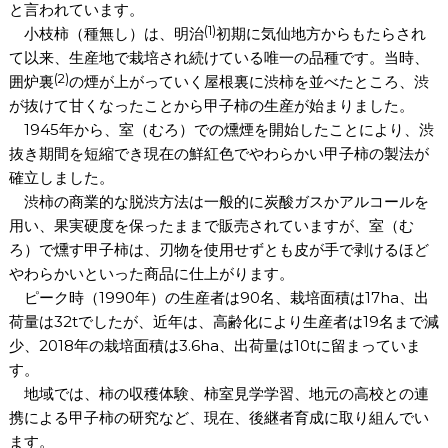
と言われています。
(1)
小枝柿（種無し）は、明治
初期に気仙地方からもたらされ
て以来、生産地で栽培され続けている唯一の品種です。当時、
(2)
囲炉裏
の煙が上がっていく屋根裏に渋柿を並べたところ、渋
が抜けて甘くなったことから甲子柿の生産が始まりました。
1945年から、室（むろ）での燻煙を開始したことにより、渋
抜き期間を短縮でき現在の鮮紅色でやわらかい甲子柿の製法が
確立しました。
渋柿の商業的な脱渋方法は一般的に炭酸ガスかアルコールを
用い、果実硬度を保ったままで販売されていますが、室（む
ろ）で燻す甲子柿は、刃物を使用せずとも皮が手で剥けるほど
やわらかいといった商品に仕上がります。
ピーク時（1990年）の生産者は90名、栽培面積は17ha、出
荷量は32tでしたが、近年は、高齢化により生産者は19名まで減
少、2018年の栽培面積は3.6ha、出荷量は10tに留まっていま
す。
地域では、柿の収穫体験、柿室見学学習、地元の高校との連
携による甲子柿の研究など、現在、後継者育成に取り組んでい
ます。