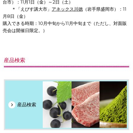
台市）：11月
1
日（金）～
2
日（土）
＊「えびす講大市」
アネックス川徳
（岩手県盛岡市）：11
月
8
日（金）
購入できる時期：
10
月中旬から
11
月中旬まで（ただし、対面販
売会は開催日限定。）
産品検索
産品検索