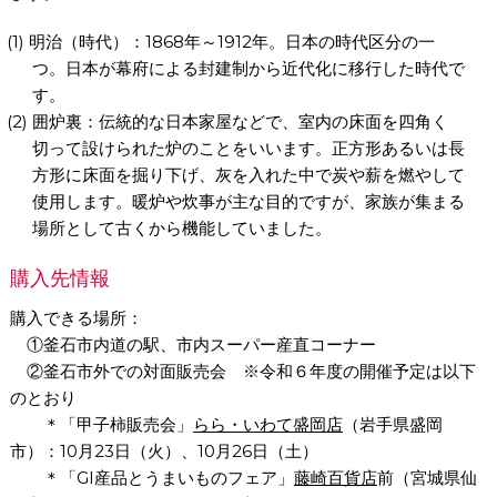
明治（時代）：1868年～1912年。日本の時代区分の一
つ。日本が幕府による封建制から近代化に移行した時代で
す。
囲炉裏：伝統的な日本家屋などで、室内の床面を四角く
切って設けられた炉のことをいいます。正方形あるいは長
方形に床面を掘り下げ、灰を入れた中で炭や薪を燃やして
使用します。暖炉や炊事が主な目的ですが、家族が集まる
場所として古くから機能していました。
購入先情報
購入できる場所：
①
釜石
市内道の駅、市内スーパー産直コーナー
②
釜石
市外での対面販売会 ※令和６年度の開催予定は以下
のとおり
＊「甲子柿販売会」
らら・いわて盛岡店
（岩手県盛岡
市）：10月
23
日（火）、
10
月
26
日（土）
＊「
GI
産品とうまいものフェア」
藤崎百貨店
前（宮城県仙