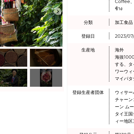
Coffee
ช้าง
分類
加工食品
登録日
2023/07
生産地
海外
海抜10
する、タ
ワーウィ
マイパタ
登録生産者団体
ウィサー
チャーン
ーン ムー
タイ王国
ィー地区