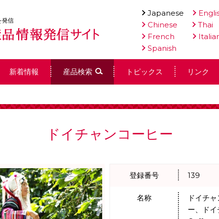
Japanese
Engli
を発信
Chinese
Thai
French
Italia
Spanish
新着情報
産品検索
トピックス
リンク
ドイチャンコーヒー
登録番号
139
名称
ドイチャ
ー、ドイチ