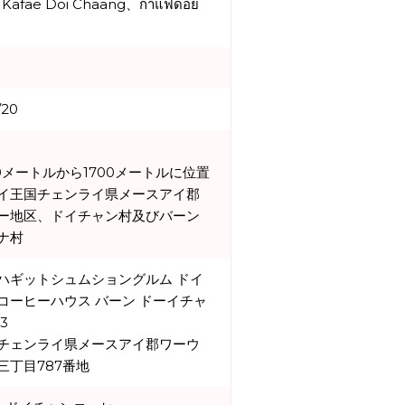
、Kafae Doi Chaang、กาแฟดอย
/20
00メートルから1700メートルに位置
イ王国チェンライ県メースアイ郡
ー地区、ドイチャン村及びバーン
ナ村
ハギットシュムショングルム ドイ
コーヒーハウス バーン ドーイチャ
3
チェンライ県メースアイ郡ワーウ
三丁目787番地