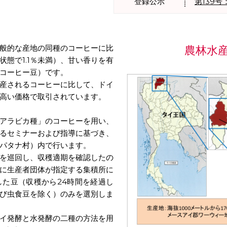
登録公示
第139
般的な産地の同種のコーヒーに比
農林水
態で1.1％未満）、甘い香りを有
コーヒー豆）です。
産されるコーヒーに比して、ドイ
高い価格で取引されています。
アラビカ種」のコーヒーを用い、
るセミナーおよび指導に基づき、
パタナ村）内で行います。
を巡回し、収穫適期を確認したの
に生産者団体が指定する集積所に
た豆（収穫から24時間を経過し
び虫食豆を除く）のみを選別しま
イ発酵と水発酵の二種の方法を用