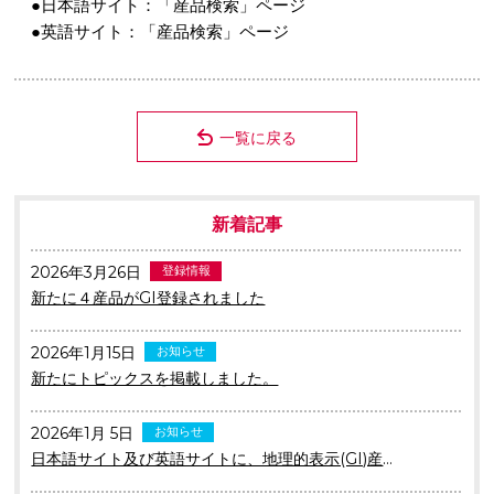
●
日本語サイト：「産品検索」ページ
●
英語サイト：「産品検索」ページ
一覧に戻る
新着記事
2026年3月26日
登録情報
新たに４産品がGI登録されました
2026年1月15日
お知らせ
新たにトピックスを掲載しました。
2026年1月 5日
お知らせ
日本語サイト及び英語サイトに、地理的表示(GI)産品情報（13産品）を追加・公開しました。