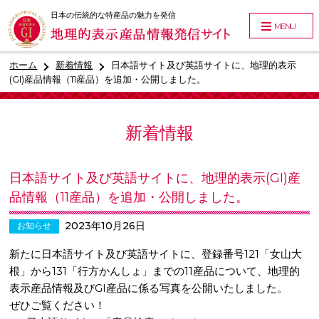
日本の伝統的な特産品の魅力を発信
MENU
ホーム
新着情報
日本語サイト及び英語サイトに、地理的表示
(GI)産品情報（11産品）を追加・公開しました。
新着情報
日本語サイト及び英語サイトに、地理的表示(GI)産
品情報（11産品）を追加・公開しました。
2023年10月26日
お知らせ
新たに日本語サイト及び英語サイトに、登録番号121「女山大
根」から131「行方かんしょ」までの11産品について、地理的
表示産品情報及びGI産品に係る写真を公開いたしました。
ぜひご覧ください！