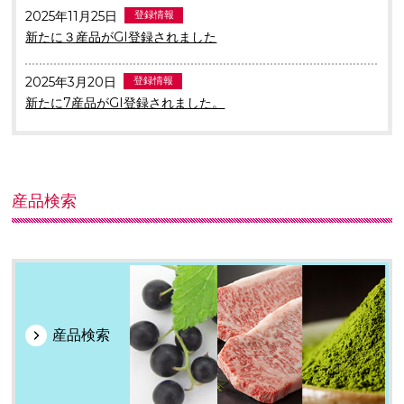
2025年11月25日
登録情報
新たに３産品がGI登録されました
2025年3月20日
登録情報
新たに7産品がGI登録されました。
産品検索
産品検索