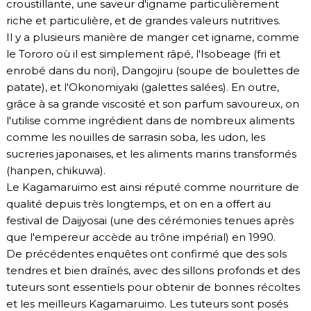
croustillante, une saveur d'igname particulièrement
riche et particulière, et de grandes valeurs nutritives.
Il y a plusieurs manière de manger cet igname, comme
le Tororo où il est simplement râpé, l'Isobeage (fri et
enrobé dans du nori), Dangojiru (soupe de boulettes de
patate), et l'Okonomiyaki (galettes salées). En outre,
grâce à sa grande viscosité et son parfum savoureux, on
l'utilise comme ingrédient dans de nombreux aliments
comme les nouilles de sarrasin soba, les udon, les
sucreries japonaises, et les aliments marins transformés
(hanpen, chikuwa).
Le Kagamaruimo est ainsi réputé comme nourriture de
qualité depuis très longtemps, et on en a offert au
festival de Daijyosai (une des cérémonies tenues après
que l'empereur accède au trône impérial) en 1990.
De précédentes enquêtes ont confirmé que des sols
tendres et bien draînés, avec des sillons profonds et des
tuteurs sont essentiels pour obtenir de bonnes récoltes
et les meilleurs Kagamaruimo. Les tuteurs sont posés