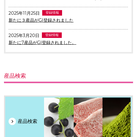
2025年11月25日
登録情報
新たに３産品がGI登録されました
2025年3月20日
登録情報
新たに7産品がGI登録されました。
産品検索
産品検索