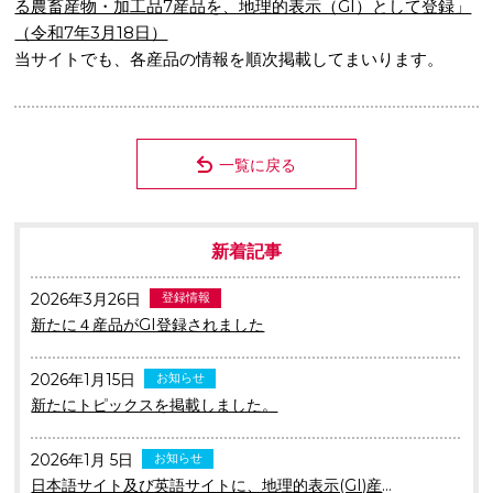
る農畜産物・加工品7産品を、地理的表示（GI）として登録」
（令和7年3月18日）
当サイトでも、各産品の情報を順次掲載してまいります。
一覧に戻る
新着記事
2026年3月26日
登録情報
新たに４産品がGI登録されました
2026年1月15日
お知らせ
新たにトピックスを掲載しました。
2026年1月 5日
お知らせ
日本語サイト及び英語サイトに、地理的表示(GI)産品情報（13産品）を追加・公開しました。