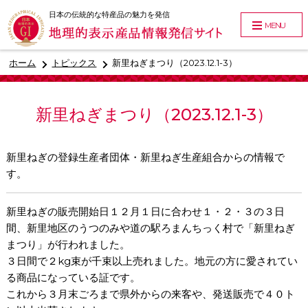
日本の伝統的な特産品の魅力を発信
MENU
ホーム
トピックス
新里ねぎまつり（2023.12.1-3）
新里ねぎまつり（2023.12.1-3）
新里ねぎ
の登録生産者団体・新里ねぎ生産組合からの情報で
す。
新里ねぎの販売開始日１２月１日に合わせ１・２・３の３日
間、新里地区のうつのみや道の駅ろまんちっく村で「新里ねぎ
まつり」が行われました。
３日間で２kg束が千束以上売れました。地元の方に愛されてい
る商品になっている証です。
これから３月末ごろまで県外からの来客や、発送販売で４０ト