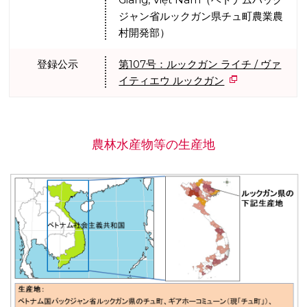
ジャン省ルックガン県チュ町農業農
村開発部）
登録公示
第107号：ルックガン ライチ / ヴァ
イティエウ ルックガン
農林水産物等の生産地