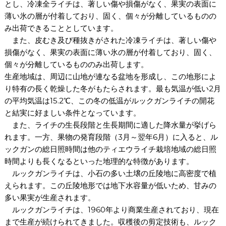
とし、冷凍全ライチは、著しい傷や損傷がなく、果実の表面に
薄い氷の層が付着しており、固く、個々が分離しているものの
み出荷できることとしています。
また、皮むき及び種抜きがされた冷凍ライチは、著しい傷や
損傷がなく、果実の表面に薄い氷の層が付着しており、固く、
個々が分離しているもののみ出荷します。
生産地域は、周辺に山地が連なる盆地を形成し、この地形によ
り特有の長く乾燥した冬がもたらされます。最も気温が低い2月
の平均気温は15.2℃、この冬の低温がルックガンライチの開花
と結実に好ましい条件となっています。
また、ライチの生長段階と生長期間に適した降水量が挙げら
れます。一方、果物の発育段階（3月～翌年6月）に入ると、ル
ックガンの総日照時間は他のティエウライチ栽培地域の総日照
時間よりも長くなるといった地理的な特徴があります。
ルックガンライチは、小石の多い土壌の丘陵地に高密度で植
えられます。この丘陵地形では地下水容量が低いため、甘みの
多い果実が生産されます。
ルックガンライチは、1960年より商業生産されており、現在
まで生産が続けられてきました。収穫後の剪定技術も、ルック